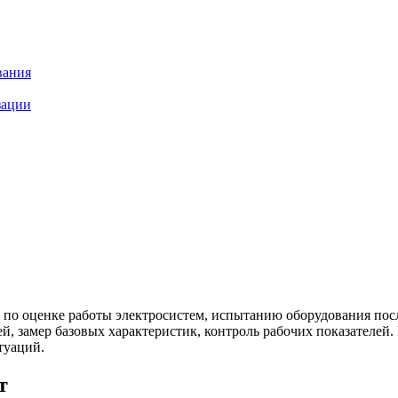
вания
зации
 по оценке работы электросистем, испытанию оборудования посл
, замер базовых характеристик, контроль рабочих показателей.
туаций.
т