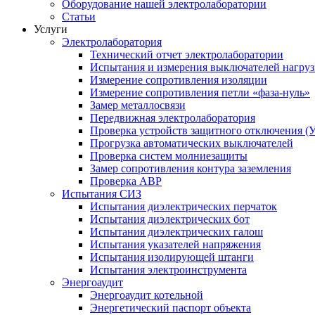
Оборудование нашей электролаборатории
Статьи
Услуги
Электролаборатория
Технический отчет электролаборатории
Испытания и измерения выключателей нагру
Измерение сопротивления изоляции
Измерение сопротивления петли «фаза-нуль»
Замер металлосвязи
Передвижная электролаборатория
Проверка устройств защитного отключения (
Прогрузка автоматических выключателей
Проверка систем молниезащиты
Замер сопротивления контура заземления
Проверка АВР
Испытания СИЗ
Испытания диэлектрических перчаток
Испытания диэлектрических бот
Испытания диэлектрических галош
Испытания указателей напряжения
Испытания изолирующей штанги
Испытания электроинструмента
Энергоаудит
Энергоаудит котельной
Энергетический паспорт объекта