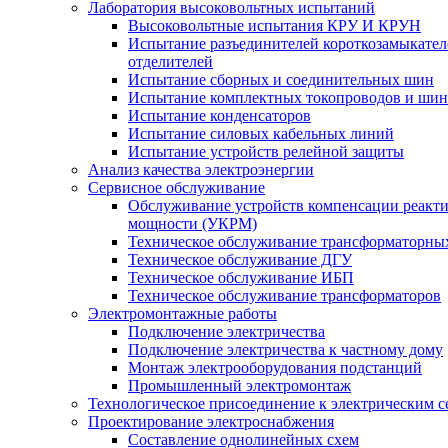
Лаборатория высоковольтных испытаний
Высоковольтные испытания КРУ И КРУН
Испытание разъединителей короткозамыкател
отделителей
Испытание сборных и соединительных шин
Испытание комплектных токопроводов и ши
Испытание конденсаторов
Испытание силовых кабельных линий
Испытание устройств релейной защиты
Анализ качества электроэнергии
Сервисное обслуживание
Обслуживание устройств компенсации реакт
мощности (УКРМ)
Техническое обслуживание трансформаторны
Техническое обслуживание ДГУ
Техническое обслуживание ИБП
Техническое обслуживание трансформаторов
Электромонтажные работы
Подключение электричества
Подключение электричества к частному дому
Монтаж электрооборудования подстанций
Промышленный электромонтаж
Технологическое присоединение к электрическим с
Проектирование электроснабжения
Составление однолинейных схем