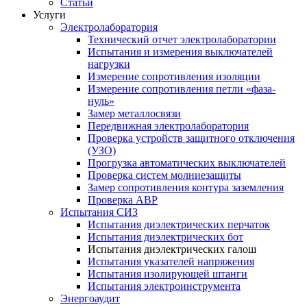
Статьи
Услуги
Электролаборатория
Технический отчет электролаборатории
Испытания и измерения выключателей
нагрузки
Измерение сопротивления изоляции
Измерение сопротивления петли «фаза-
нуль»
Замер металлосвязи
Передвижная электролаборатория
Проверка устройств защитного отключения
(УЗО)
Прогрузка автоматических выключателей
Проверка систем молниезащиты
Замер сопротивления контура заземления
Проверка АВР
Испытания СИЗ
Испытания диэлектрических перчаток
Испытания диэлектрических бот
Испытания диэлектрических галош
Испытания указателей напряжения
Испытания изолирующей штанги
Испытания электроинструмента
Энергоаудит