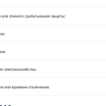
я или ложного срабатывания защиты;
ок;
нов;
я электрохозяйства;
сти или времени отключения.