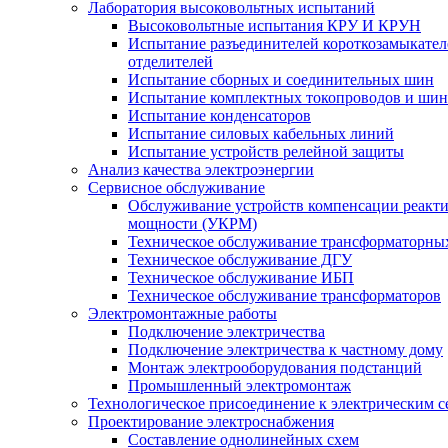
Лаборатория высоковольтных испытаний
Высоковольтные испытания КРУ И КРУН
Испытание разъединителей короткозамыкател
отделителей
Испытание сборных и соединительных шин
Испытание комплектных токопроводов и ши
Испытание конденсаторов
Испытание силовых кабельных линий
Испытание устройств релейной защиты
Анализ качества электроэнергии
Сервисное обслуживание
Обслуживание устройств компенсации реакт
мощности (УКРМ)
Техническое обслуживание трансформаторны
Техническое обслуживание ДГУ
Техническое обслуживание ИБП
Техническое обслуживание трансформаторов
Электромонтажные работы
Подключение электричества
Подключение электричества к частному дому
Монтаж электрооборудования подстанций
Промышленный электромонтаж
Технологическое присоединение к электрическим с
Проектирование электроснабжения
Составление однолинейных схем