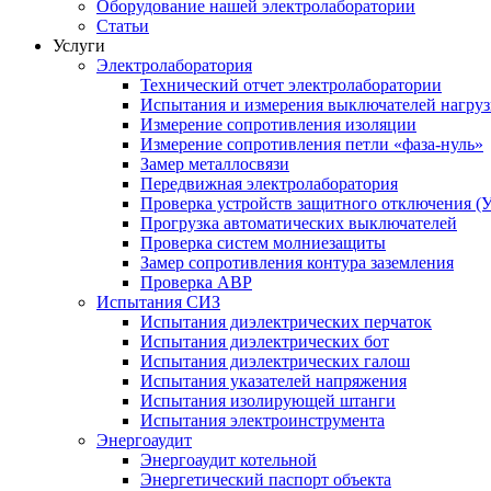
Оборудование нашей электролаборатории
Статьи
Услуги
Электролаборатория
Технический отчет электролаборатории
Испытания и измерения выключателей нагру
Измерение сопротивления изоляции
Измерение сопротивления петли «фаза-нуль»
Замер металлосвязи
Передвижная электролаборатория
Проверка устройств защитного отключения (
Прогрузка автоматических выключателей
Проверка систем молниезащиты
Замер сопротивления контура заземления
Проверка АВР
Испытания СИЗ
Испытания диэлектрических перчаток
Испытания диэлектрических бот
Испытания диэлектрических галош
Испытания указателей напряжения
Испытания изолирующей штанги
Испытания электроинструмента
Энергоаудит
Энергоаудит котельной
Энергетический паспорт объекта